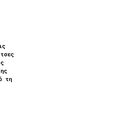
ις
ίτσες
ις
της
ό τη