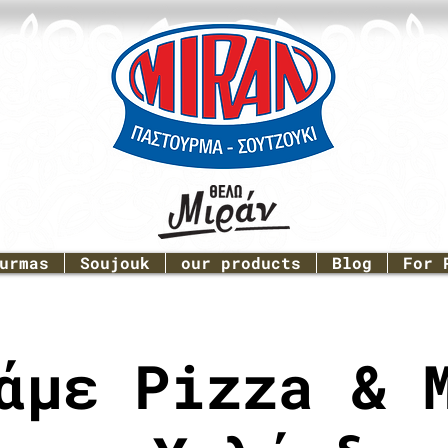
urmas
Soujouk
our products
Blog
For 
άμε Pizza & 