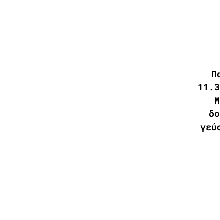
Π
11.3
Μ
δο
γεύ