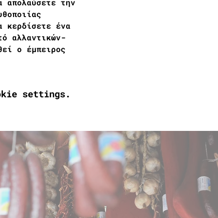
α απολαύσετε την 
υθοποιίας 
α κερδίσετε ένα 
τό αλλαντικών-
θεί ο έμπειρος 
okie settings.