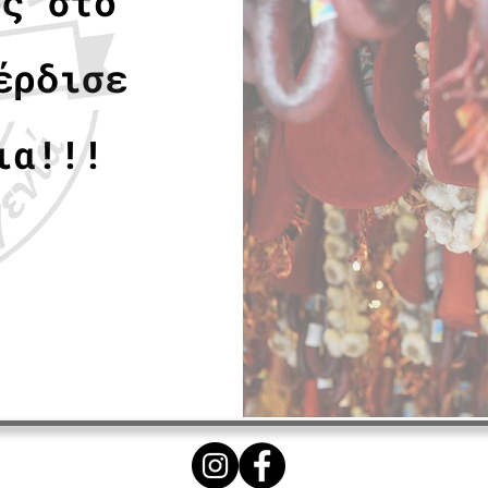
ος στο
έρδισε
ια!!!