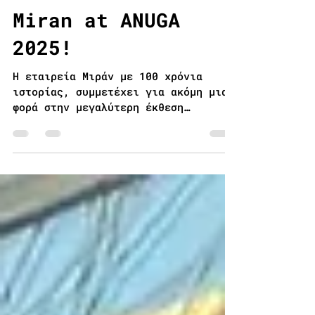
Μιράν
Oct 1, 2025
1 min read
Miran at ANUGA
2025!
Η εταιρεία Μιράν με 100 χρόνια
ιστορίας, συμμετέχει για ακόμη μια
φορά στην μεγαλύτερη έκθεση
τροφίμων & ποτών, στην έκθεση
ANUGA, που πραγματοποιείται στην
πόλη Κολωνία της Γερμανίας, από τις
4 έως τις 10 Οκτωβρίου 2025.