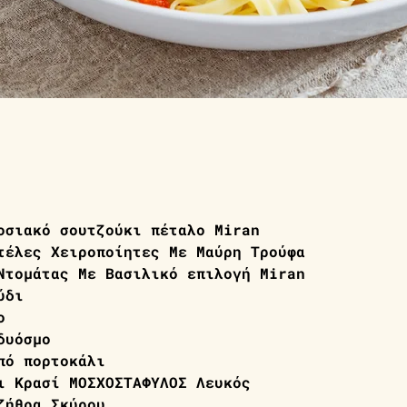
οσιακό σουτζούκι πέταλο Miran
τέλες Χειροποίητες Με Μαύρη Τρούφα 
Ντομάτας Με Βασιλικό επιλογή Miran
ύδι
ο
δυόσμο
πό πορτοκάλι
ι Κρασί ΜΟΣΧΟΣΤΑΦΥΛΟΣ Λευκός
ζήθρα Σκύρου