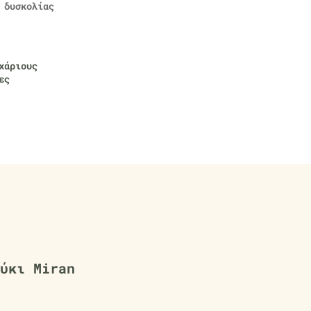
 δυσκολίας
χάριους
ες
ύκι Miran