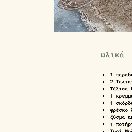
υλικά
1 παραδ
2 Ταλια
Σάλτσα 
1 κρεμμ
1 σκόρδ
φρέσκο 
ξύσμα α
1 ποτήρ
Τυρί Μυ