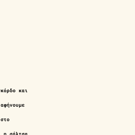
 
σκόρδο και 
 αφήνουμε 
 στο 
ι η σάλτσα 