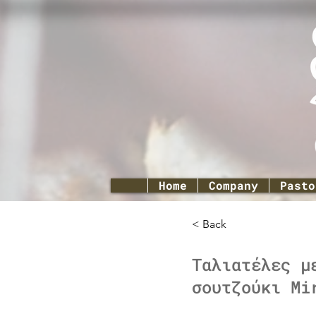
Home
Company
Pasto
< Back
Ταλιατέλες μ
σουτζούκι Mi