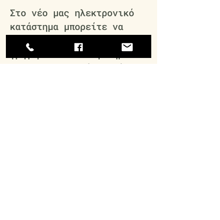
Στο νέο μας ηλεκτρονικό
κατάστημα μπορείτε να
αγοράσετε εύκολα και
γρήγορα όλα τα αγαπημένα
σας παραδοσιακά προϊόντας
μας, αλλά και μια μεγάλη
ποικιλία από επιλεγμένα
προϊόντα μικρών παραγωγών
από την Ελλάδα και το
εξωτερικό.
Μάθε περισσότερα