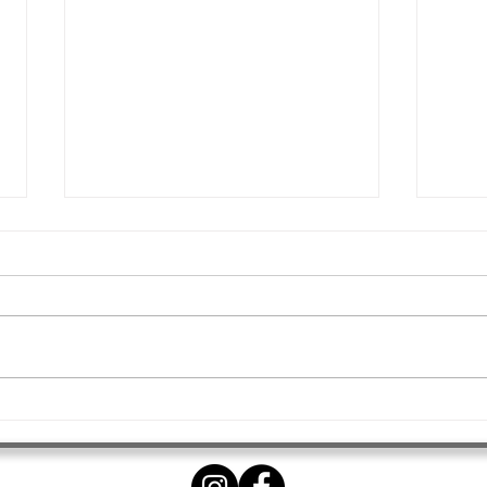
Κεφαλοτύρι Κατσικίσιο
Παν
επιλογής Μιράν
Καπ