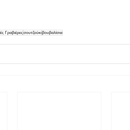
ές Γραβιέρες
σουτζούκι
βουβαλίσια