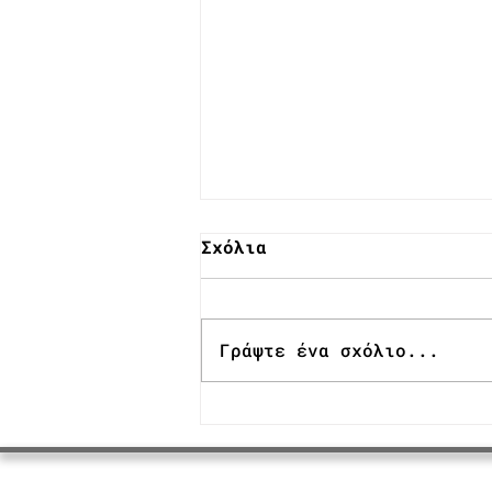
Σχόλια
Γράψτε ένα σχόλιο...
Ραβιόλι γεμιστά με
παστουρμά & ραβιόλι
με σουτζούκι Μιράν.