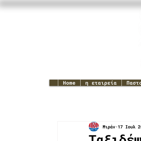
Home
η εταιρεία
Παστ
Μιράν
17 Ιουλ 2
Ταξιδέ