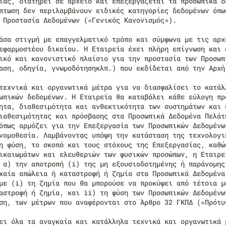
ίας, διατηρεί σε αρχείο και επεξεργάζεται τα προσωπικά δ
πτωση δεν περιλαμβάνουν ειδικές κατηγορίες δεδομένων όπω
 Προστασία Δεδομένων («Γενικός Κανονισμός»).
άσα στιγμή με επαγγελματικό τρόπο και σύμφωνα με τις αρχ
εφαρμοστέου δικαίου. Η Εταιρεία έχει πλήρη επίγνωση και 
ικό και κανονιστικό πλαίσιο για την προστασία των Προσωπ
αση, οδηγία, γνωμοδότησηκλπ.) που εκδίδεται από την Αρχή
τεχνικά και οργανωτικά μέτρα για να διασφαλίσει το κατάλ
ωπικών δεδομένων. Η Εταιρεία θα καταβάλει κάθε εύλογη πρ
ητα, διαθεσιμότητα και ανθεκτικότητα των συστημάτων και 
ιαθεσιμότητας και πρόσβασης στα Προσωπικά Δεδομένα Πελάτ
όπως αρμόζει για την Επεξεργασία των Προσωπικών Δεδομένω
νομοθεσία. Λαμβάνοντας υπόψη την κατάσταση της τεχνολογι
η φύση, το σκοπό και τους στόχους της Επεξεργασίας, καθώ
ικαιωμάτων και ελευθεριών των φυσικών προσώπων, η Εταιρε
 α) την αποτροπή (i) της μη εξουσιοδοτημένης ή παράνομης
χαία απώλεια ή καταστροφή ή ζημία στα Προσωπικά Δεδομένα
με (i) τη ζημία που θα μπορούσε να προκύψει από τέτοια μ
αστροφή ή ζημία, και ii) τη φύση των Προσωπικών Δεδομένω
ση, των μέτρων που αναφέρονται στο Άρθρο 32 ΓΚΠΔ («Πρότυ
ει όλα τα αναγκαία και κατάλληλα τεχνικά και οργανωτικά 