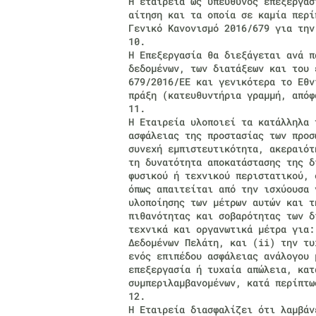
Η εταιρεία ως υπεύθυνος επεξεργασ
αίτηση και τα οποία σε καμία περί
Γενικό Κανονισμό 2016/679 για την
10.
Η Επεξεργασία θα διεξάγεται ανά π
δεδομένων, των διατάξεων και του 
679/2016/ΕΕ και γενικότερα το Εθν
πράξη (κατευθυντήρια γραμμή, απόφ
11.
Η Εταιρεία υλοποιεί τα κατάλληλα 
ασφάλειας της προστασίας των προσ
συνεχή εμπιστευτικότητα, ακεραιότ
τη δυνατότητα αποκατάστασης της δ
φυσικού ή τεχνικού περιστατικού, 
όπως απαιτείται από την ισχύουσα 
υλοποίησης των μέτρων αυτών και τ
πιθανότητας και σοβαρότητας των δ
τεχνικά και οργανωτικά μέτρα για:
Δεδομένων Πελάτη, και (ii) την τυ
ενός επιπέδου ασφάλειας ανάλογου 
επεξεργασία ή τυχαία απώλεια, κατ
συμπεριλαμβανομένων, κατά περίπτω
12.
Η Εταιρεία διασφαλίζει ότι λαμβάν