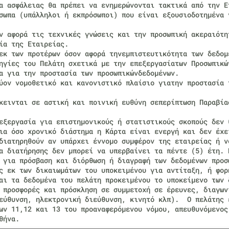
α ασφάλειας θα πρέπει να ενημερώνονται τακτικά από την Ε
σωπα (υπάλληλοι ή εκπρόσωποι) που είναι εξουσιοδοτημένα 
ν αφορά τις τεχνικές γνώσεις και την προσωπική ακεραιότη
ία της Εταιρείας.
εκ των προτέρων όσον αφορά τηνεμπιστευτικότητα των δεδομ
ηγίες του Πελάτη σχετικά με την επεξεργασίατων Προσωπικώ
α για την προστασία των προσωπικώνδεδομένων.
ύον νομοθετικό και κανονιστικό πλαίσιο γιατην προστασία 
κεινται σε αστική και ποινική ευθύνη σεπερίπτωση Παραβία
εξεργασία για επιστημονικούς ή στατιστικούς σκοπούς δεν 
ια όσο χρονικό διάστημα η Κάρτα είναι ενεργή και δεν έχε
διατηρηθούν αν υπάρχει έννομο συμφέρον της εταιρείας ή ν
α διατήρησης δεν μπορεί να υπερβαίνει τα πέντε (5) έτη. 
 για πρόσβαση και διόρθωση ή διαγραφή των δεδομένων προσ
ς εκ των δικαιωμάτων του υποκειμένου για αντίταξη, ή φορ
αι τα δεδομένα του πελάτη προκειμένου το υποκείμενο των 
 προσφορές και πρόσκληση σε συμμετοχή σε έρευνες, διαγων
ιεύθυνση, ηλεκτρονική διεύθυνση, κινητό κλπ). Ο πελάτης 
ων 11,12 και 13 του προαναφερόμενου νόμου, απευθυνόμενος
θήνα.