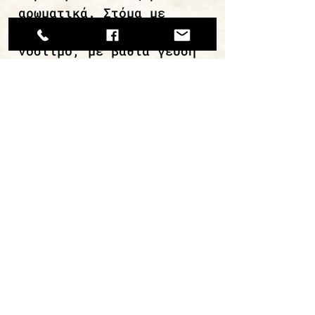
αρωματικά. Στόμα με
σκληρή υφή, έντονο και
νόστιμο, με βαθιά γεύση
και καβουρδισμένες νότες
ξηρών καρπών.
συνεχίστε την περιήγηση
ΜΙΡΑΝ Α.Ε.Β.Ε. / ΑΡ. ΓΕΜΗ
112620308000
Εργαστήριο: Κάναρη 22, 18233,
Α.Ι.Ρέντης.
Τηλ: +30 210 4913768