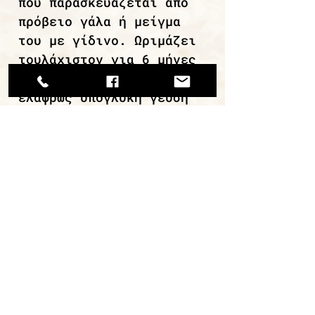
που παρασκευάζεται από
πρόβειο γάλα ή μείγμα
του με γίδινο. Ωριμάζει
τουλάχιστον για 6 μήνες
και είναι τυρί με
ελαφρώς υπόγλυκη γεύση
και ευχάριστες
οργανοληπτικές
ιδιότητες.
συνεχίστε την περιήγηση
ΜΙΡΑΝ Α.Ε.Β.Ε. / ΑΡ. ΓΕΜΗ