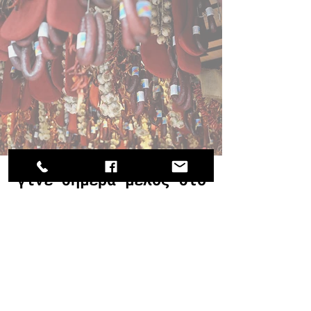
γίνε σήμερα μέλος στο
Miran Club και
κέρδισε μοναδικά
προνόμια!!!