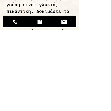
γεύση είναι γλυκιά,
πικάντικη. Δοκιμάστε το
ψημένο στη σχάρα ή
ζεσταμένο στο φούρνο με
την προσθήκη μελιού ή
κάποιας μαρμελάδας πριν
το σερβίρισμα.
συνεχίστε την περιήγηση
ΜΙΡΑΝ Α.Ε.Β.Ε. / ΑΡ. ΓΕΜΗ
112620308000
Εργαστήριο: Κάναρη 22, 18233,