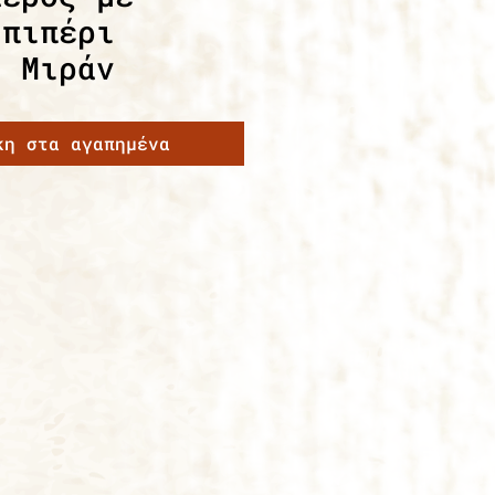
 πιπέρι
ς Μιράν
κη στα αγαπημένα