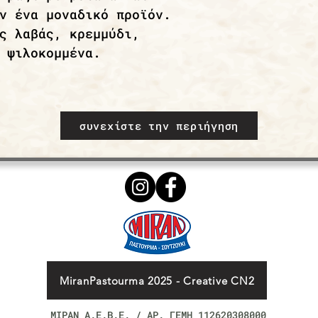
ν ένα μοναδικό προϊόν.
ς λαβάς, κρεμμύδι,
 ψιλοκομμένα.
συνεχίστε την περιήγηση
MiranPastourma 2025 - Creative CN2
ΜΙΡΑΝ Α.Ε.Β.Ε. / ΑΡ. ΓΕΜΗ 112620308000