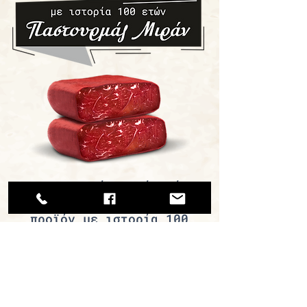
​ Ο Παστουρμάς Μιράν είναι
ένα μοναδικό
προϊόν με ιστορία 100
ετών.
Φτιάχνεται με την μυστική
συνταγή του παππού Μιράν
που έφερε μαζί του από
την Καισαρεία της