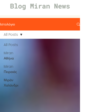
Blog Miran News
Ιστολόγιο
All Posts
All Posts
Miran
Αθήνα
Miran
Πειραιάς
Μιράν
Χαλάνδρι